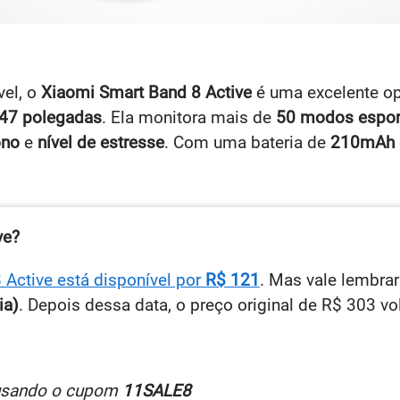
vel, o
Xiaomi Smart Band 8 Active
é uma excelente opç
,47 polegadas
. Ela monitora mais de
50 modos espor
ono
e
nível de estresse
. Com uma bateria de
210mAh
ve?
 Active está disponível por
R$ 121
. Mas vale lembra
ia)
. Depois dessa data, o preço original de R$ 303 vo
 usando o cupom
11SALE8