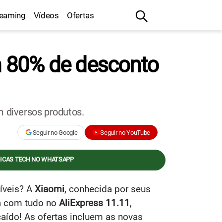
reaming
Vídeos
Ofertas
 80% de desconto
m diversos produtos.
Seguir no Google
Seguir no YouTube
DICAS TECH NO WHATSAPP
íveis? A
Xiaomi
, conhecida por seus
tá com tudo no
AliExpress 11.11
,
aído! As ofertas incluem as novas