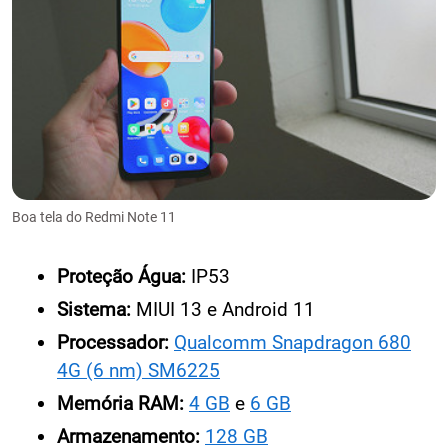
Boa tela do Redmi Note 11
Proteção Água:
IP53
Sistema:
MIUI 13 e Android 11
Processador:
Qualcomm Snapdragon 680
4G (6 nm) SM6225
Memória RAM:
4 GB
e
6 GB
Armazenamento:
128 GB