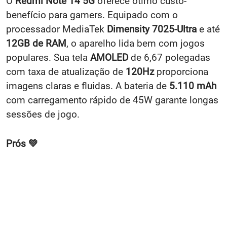
O
Redmi Note 14 5G
oferece ótimo custo-
benefício para gamers. Equipado com o
processador MediaTek
Dimensity 7025-Ultra
e até
12GB de RAM
, o aparelho lida bem com jogos
populares. Sua tela
AMOLED
de 6,67 polegadas
com taxa de atualização de
120Hz
proporciona
imagens claras e fluidas. A bateria de
5.110 mAh
com carregamento rápido de 45W garante longas
sessões de jogo.
Prós 💚