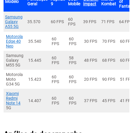
Modelo
of
Geral
9
Mobile
Impact
Kombat
Fantas
Samsung
60
Galaxy
35.570
60 FPS
39 FPS
71 FPS
64 FPS
FPS
A55 5G
Motorola
60
60
Edge 40
35.540
30 FPS
70 FPS
60 FPS
FPS
FPS
Neo
Samsung
60
58
Galaxy
15.445
48 FPS
68 FPS
60 FPS
FPS
FPS
M55 5G
Motorola
60
60
Moto
15.423
20 FPS
90 FPS
51 FPS
FPS
FPS
G34 5G
Xiaomi
Redmi
60
60
14.407
37 FPS
45 FPS
41 FPS
Note 14
FPS
FPS
5G