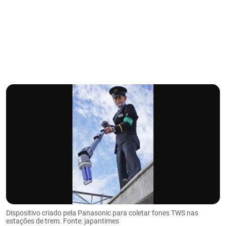
Dispositivo criado pela Panasonic para coletar fones TWS nas
estações de trem. Fonte: japantimes