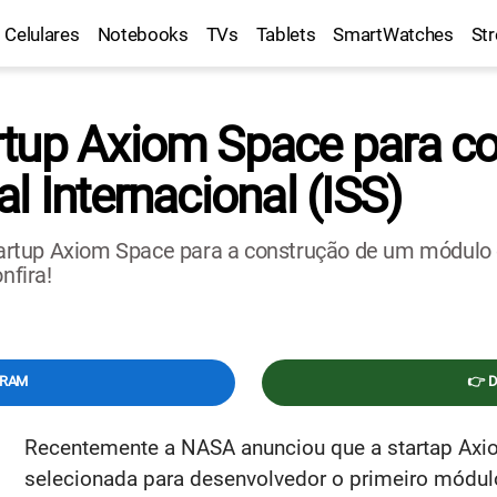
Celulares
Notebooks
TVs
Tablets
SmartWatches
St
tup Axiom Space para con
l Internacional (ISS)
rtup Axiom Space para a construção de um módulo c
nfira!
GRAM
👉 
Recentemente a NASA anunciou que a startap Axio
selecionada para desenvolvedor o primeiro módulo