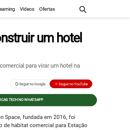
reaming
Vídeos
Ofertas
struir um hotel
omercial para virar um hotel na
Seguir no Google
Seguir no YouTube
DICAS TECH NO WHATSAPP
n Space, fundada em 2016, foi
 de habitat comercial para Estação