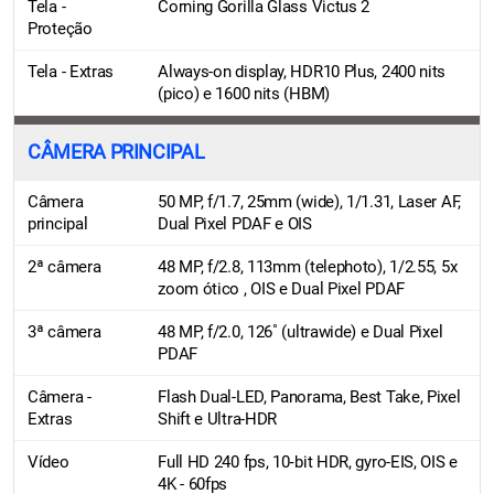
Tela -
Corning Gorilla Glass Victus 2
Proteção
Tela - Extras
Always-on display, HDR10 Plus, 2400 nits
(pico) e 1600 nits (HBM)
CÂMERA PRINCIPAL
Câmera
50 MP, f/1.7, 25mm (wide), 1/1.31, Laser AF,
principal
Dual Pixel PDAF e OIS
2ª câmera
48 MP, f/2.8, 113mm (telephoto), 1/2.55, 5x
zoom ótico , OIS e Dual Pixel PDAF
3ª câmera
48 MP, f/2.0, 126˚ (ultrawide) e Dual Pixel
PDAF
Câmera -
Flash Dual-LED, Panorama, Best Take, Pixel
Extras
Shift e Ultra-HDR
Vídeo
Full HD 240 fps, 10‑bit HDR, gyro-EIS, OIS e
4K - 60fps