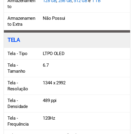
Armazenamen
128 GB
,
256 GB
,
512 GB
e
1 TB
to
Armazenamen
Não Possui
to Extra
TELA
Tela - Tipo
LTPO OLED
Tela -
6.7
Tamanho
Tela -
1344 x 2992
Resolução
Tela -
489 ppi
Densidade
Tela -
120Hz
Frequência