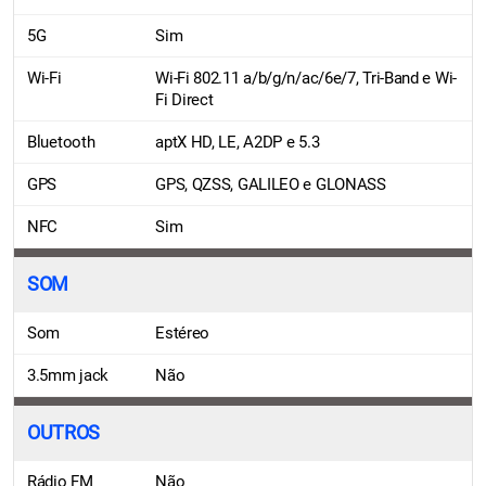
5G
Sim
Wi-Fi
Wi-Fi 802.11 a/b/g/n/ac/6e/7, Tri-Band e Wi-
Fi Direct
Bluetooth
aptX HD, LE, A2DP e 5.3
GPS
GPS, QZSS, GALILEO e GLONASS
NFC
Sim
SOM
Som
Estéreo
3.5mm jack
Não
OUTROS
Rádio FM
Não