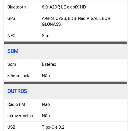
Bluetooth
6.0, A2DP, LE e aptX HD
GPS
A-GPS, QZSS, BDS, NacIV, GALILEO e
GLONASS
NFC
Sim
SOM
Som
Estéreo
3.5mm jack
Não
OUTROS
Rádio FM
Não
Infravermelho
Não
USB
Tipo-C e 3.2