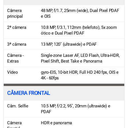
Câmera
48 MP, f/1.7, 25mm (wide), Dual Pixel PDAF
principal
e OIS
2ª câmera
10.8 MP, f/3.1, 112mm (telefoto), 5x zoom
ótico e Dual Pixel PDAF
3ª câmera
13 MP, 120˚ (ultrawide) e PDAF
Câmera -
Single-zone Laser AF, LED Flash, Ultra-HDR,
Extras
Pixel Shift, Best Take e Panorama
Vídeo
gyro-EIS, 10‑bit HDR, Full HD 240 fps, OIS e
4K - 60fps
CÂMERA FRONTAL
Câm. Selfie
10.5 MP, f/2.2, 95˚, 20mm (ultrawide) e
PDAF
Câmera
HDR e panorama