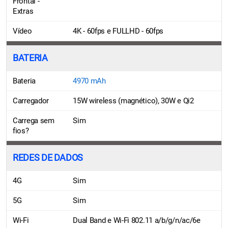
Frontal -
Extras
Vídeo
4K - 60fps e FULLHD - 60fps
BATERIA
Bateria
4970 mAh
Carregador
15W wireless (magnético), 30W e Qi2
Carrega sem
Sim
fios?
REDES DE DADOS
4G
Sim
5G
Sim
Wi-Fi
Dual Band e Wi-Fi 802.11 a/b/g/n/ac/6e