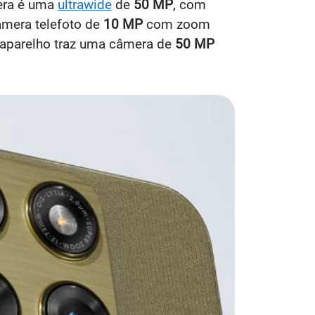
era é uma
ultrawide
de
50 MP
, com
câmera telefoto de
10 MP
com zoom
o aparelho traz uma câmera de
50 MP