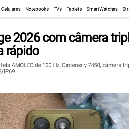
Celulares
Notebooks
TVs
Tablets
SmartWatches
St
ge 2026 com câmera trip
a rápido
tela AMOLED de 120 Hz, Dimensity 7450, câmera tripl
8/IP69