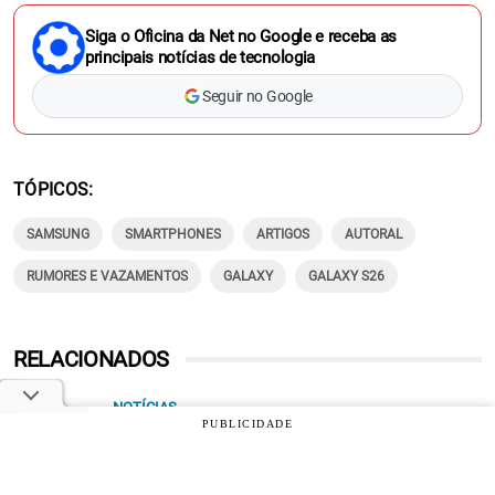
Siga o Oficina da Net no Google e receba as
principais notícias de tecnologia
Seguir no Google
TÓPICOS
SAMSUNG
SMARTPHONES
ARTIGOS
AUTORAL
RUMORES E VAZAMENTOS
GALAXY
GALAXY S26
RELACIONADOS
NOTÍCIAS
PUBLICIDADE
Galaxy S26 FE vaza antes da hora com novo
visual