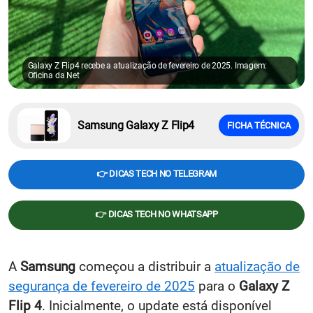
Galaxy Z Flip4 recebe a atualização de fevereiro de 2025. Imagem:
Oficina da Net
Samsung Galaxy Z Flip4
FICHA TÉCNICA
👉 DICAS TECH NO TELEGRAM
👉 DICAS TECH NO WHATSAPP
A
Samsung
começou a distribuir a
atualização de
segurança de fevereiro de 2025
para o
Galaxy Z
Flip 4
. Inicialmente, o update está disponível