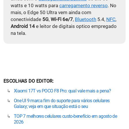
watts e 10 watts para
carregamento reverso
. No
mais, o Edge 50 Ultra vem ainda com
conectividade
5G
,
Wi-Fi 6e/7
,
Bluetooth
5.4,
NFC
,
Android 14
e leitor de digitais optico empregado
na tela.
ESCOLHAS DO EDITOR
Xiaomi 17T vs POCO F8 Pro: qual vale mais a pena?
One UI 9 marca fim do suporte para vários celulares
Galaxy; veja em que situação está o seu
TOP 7 melhores celulares custo-benefício em agosto de
2026