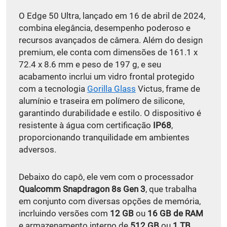
O Edge 50 Ultra, lançado em 16 de abril de 2024,
combina elegância, desempenho poderoso e
recursos avançados de câmera. Além do design
premium, ele conta com dimensões de 161.1 x
72.4 x 8.6 mm e peso de 197 g, e seu
acabamento incrlui um vidro frontal protegido
com a tecnologia
Gorilla Glass
Victus, frame de
alumínio e traseira em polímero de silicone,
garantindo durabilidade e estilo. O dispositivo é
resistente à água com certificação
IP68
,
proporcionando tranquilidade em ambientes
adversos.
Debaixo do capô, ele vem com o processador
Qualcomm Snapdragon 8s Gen 3
, que trabalha
em conjunto com diversas opções de memória,
incrluindo versões com
12 GB
ou
16 GB de RAM
e armazenamento interno de
512 GB
ou
1 TB
.