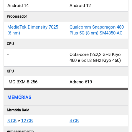
Android 14
Android 12
Processador
MediaTek Dimensity 7025
Qualcomm Snapdragon 480
(6 nm)
Plus 5G (8 nm) SM4350-AC
CPU
-
Octa-core (2x2,2 GHz Kryo
460 e 6x1.8 GHz Kryo 460)
GPU
IMG BXM-8-256
Adreno 619
MEMÓRIAS
Memória RAM
8 GB
e
12 GB
4 GB
Armazenamento