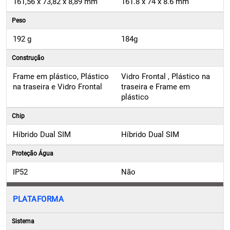
161,56 x 73,82 x 8,89 mm
161.8 x 74 x 8.6 mm
Peso
192 g
184g
Construção
Frame em plástico, Plástico
Vidro Frontal , Plástico na
na traseira e Vidro Frontal
traseira e Frame em
plástico
Chip
Híbrido Dual SIM
Híbrido Dual SIM
Proteção Água
IP52
Não
PLATAFORMA
Sistema