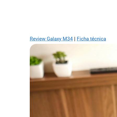
Review Galaxy M34
|
Ficha técnica