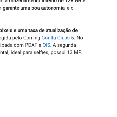
de
armazenamento interno de 128 GB e
h garante uma boa autonomia
, e o
ixels e uma taxa de atualização de
tegida pelo Corning
Gorilla Glass
5. No
uipada com PDAF e
OIS
. A segunda
ntal, ideal para selfies, possui 13 MP.