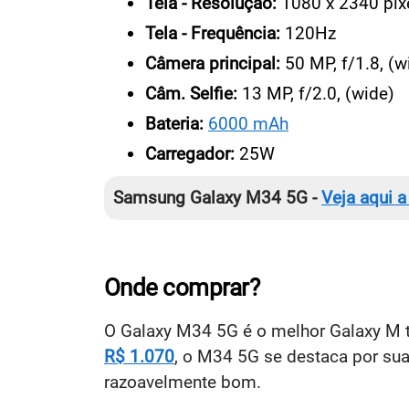
Tela - Resolução:
1080 x 2340 pix
Tela - Frequência:
120Hz
Câmera principal:
50 MP, f/1.8, (w
Câm. Selfie:
13 MP, f/2.0, (wide)
Bateria:
6000 mAh
Carregador:
25W
Samsung Galaxy M34 5G -
Veja aqui a
Onde comprar?
O Galaxy M34 5G é o melhor Galaxy M t
R$ 1.070
, o M34 5G se destaca por sua
razoavelmente bom.