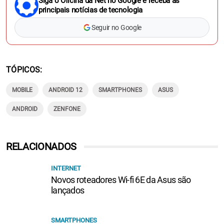
Siga o Oficina da Net no Google e receba as
principais notícias de tecnologia
Seguir no Google
TÓPICOS
MOBILE
ANDROID 12
SMARTPHONES
ASUS
ANDROID
ZENFONE
RELACIONADOS
INTERNET
Novos roteadores Wi-fi 6E da Asus são
lançados
SMARTPHONES