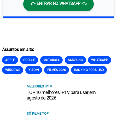
👉 ENTRAR NO WHATSAPP 👈
Assuntos em alta:
APPLE
GOOGLE
MOTOROLA
SAMSUNG
WHATSAPP
WINDOWS
XIAOMI
FILMES 2026
RANKING RODA LISO
MELHORES IPTV
TOP 10 melhores IPTV para usar em
agosto de 2026
SÓ FILME TOP