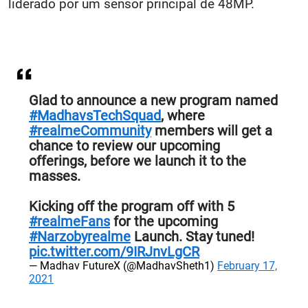
liderado por um sensor principal de 48MP.
Glad to announce a new program named
#MadhavsTechSquad
, where
#realmeCommunity
members will get a
chance to review our upcoming
offerings, before we launch it to the
masses.
Kicking off the program off with 5
#realmeFans
for the upcoming
#Narzobyrealme
Launch. Stay tuned!
pic.twitter.com/9IRJnvLgCR
— Madhav FutureX (@MadhavSheth1)
February 17,
2021