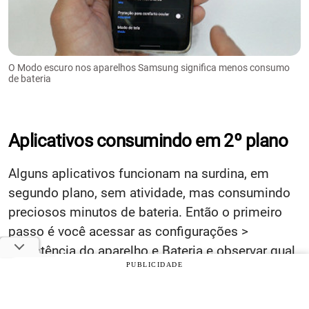
O Modo escuro nos aparelhos Samsung significa menos consumo
de bateria
Aplicativos consumindo em 2º plano
Alguns aplicativos funcionam na surdina, em
segundo plano, sem atividade, mas consumindo
preciosos minutos de bateria. Então o primeiro
passo é você acessar as configurações >
Assistência do aparelho e Bateria e observar qual
PUBLICIDADE
foi o aplicativo que você mais usou
recentemente. Depois, é ver se ele está autorizado
a rodar em segundo plano.