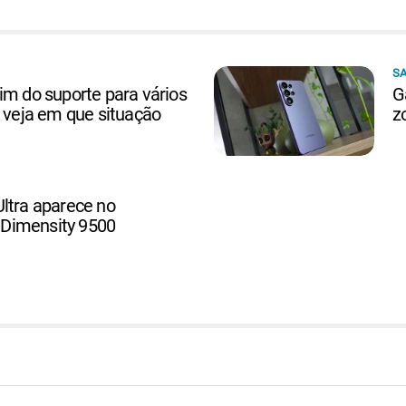
S
im do suporte para vários
G
; veja em que situação
z
ltra aparece no
Dimensity 9500