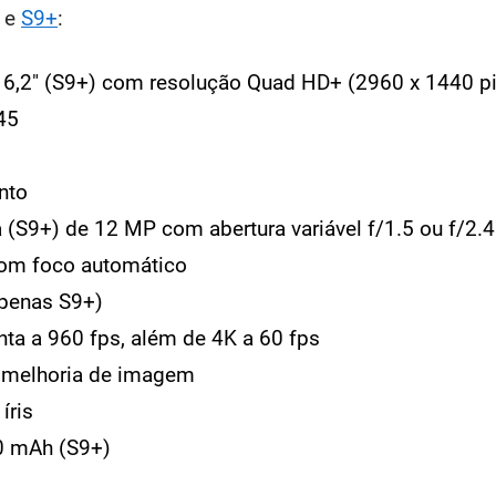
e
S9+
:
 6,2" (S9+) com resolução Quad HD+ (2960 x 1440 pi
45
nto
 (S9+) de 12 MP com abertura variável f/1.5 ou f/2.
com foco automático
apenas S9+)
ta a 960 fps, além de 4K a 60 fps
 melhoria de imagem
íris
00 mAh (S9+)