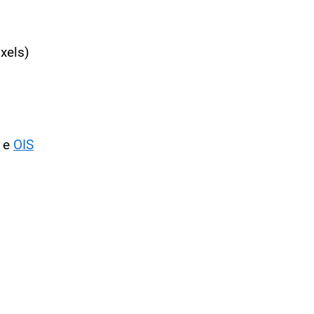
xels)
4 e
OIS