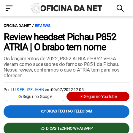
OFICINA DA NET
REVIEWS
Review headset Pichau P852
ATRIA | O brabo tem nome
Os lançamentos de 2022, P852 ATRIA e P852 VEGA
vieram como sucessores do famoso P851 da Pichau.
Nessa review, conferimos o que o ATRIA tem para nos
oferecer.
Por
LUIS FELIPE JAHN
em
09/07/2022 12:05
Seguir no Google
Seguir no YouTube
👉 DICAS TECH NO TELEGRAM
👉 DICAS TECH NO WHATSAPP