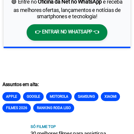
🟢 Entre no
Oficina da Net no WhatsApp
e receba
as melhores ofertas, lançamentos e notícias de
smartphones e tecnologia!
👉 ENTRAR NO WHATSAPP 👈
Assuntos em alta:
APPLE
GOOGLE
MOTOROLA
SAMSUNG
XIAOMI
FILMES 2026
RANKING RODA LISO
SÓ FILME TOP
30 melhores filmes para assistir na