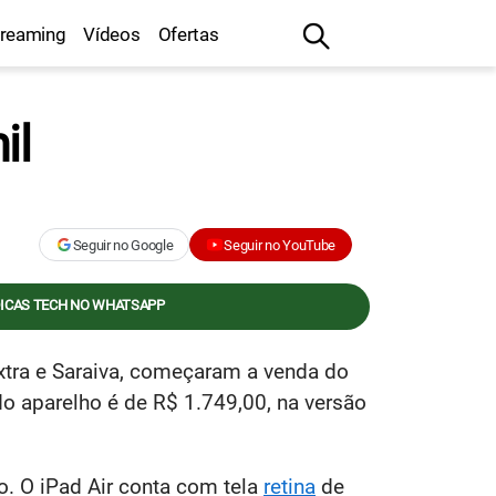
treaming
Vídeos
Ofertas
il
Seguir no Google
Seguir no YouTube
DICAS TECH NO WHATSAPP
Extra e Saraiva, começaram a venda do
l do aparelho é de R$ 1.749,00, na versão
o. O iPad Air conta com tela
retina
de