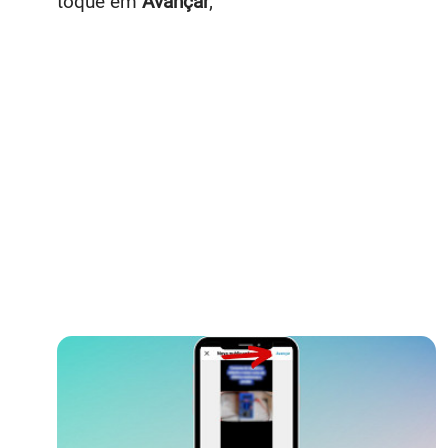
toque em
Avançar
;