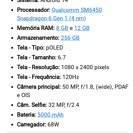
Sistema:
Android 14
Processador:
Qualcomm SM6450
Snapdragon 6 Gen 1 (4 nm)
Memória RAM:
8 GB
e
12 GB
Armazenamento:
256 GB
Tela - Tipo:
pOLED
Tela - Tamanho:
6.7
Tela - Resolução:
1080 x 2400 pixels
Tela - Frequência:
120Hz
Câmera principal:
50 MP, f/1.8, (wide), PDAF
e OIS
Câm. Selfie:
32 MP, f/2.4
Bateria:
5000 mAh
Carregador:
68W