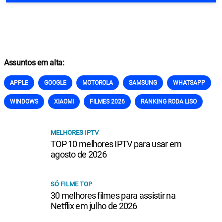
Assuntos em alta:
APPLE
GOOGLE
MOTOROLA
SAMSUNG
WHATSAPP
WINDOWS
XIAOMI
FILMES 2026
RANKING RODA LISO
MELHORES IPTV
TOP 10 melhores IPTV para usar em
agosto de 2026
SÓ FILME TOP
30 melhores filmes para assistir na
Netflix em julho de 2026