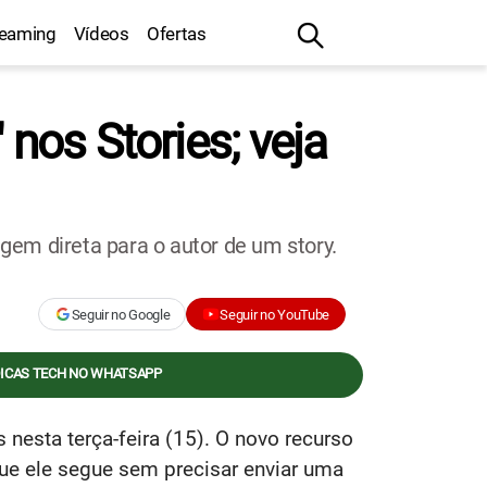
reaming
Vídeos
Ofertas
nos Stories; veja
em direta para o autor de um story.
Seguir no Google
Seguir no YouTube
DICAS TECH NO WHATSAPP
 nesta terça-feira (15). O novo recurso
que ele segue sem precisar enviar uma