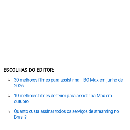
ESCOLHAS DO EDITOR
30 melhores filmes para assistir na HBO Max em junho de
2026
10 melhores filmes de terror para assistir na Max em
outubro
Quanto custa assinar todos os serviços de streaming no
Brasil?