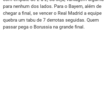
para nenhum dos lados. Para o Bayern, além de
chegar a final, se vencer o Real Madrid a equipe
quebra um tabu de 7 derrotas seguidas. Quem
passar pega o Borussia na grande final.