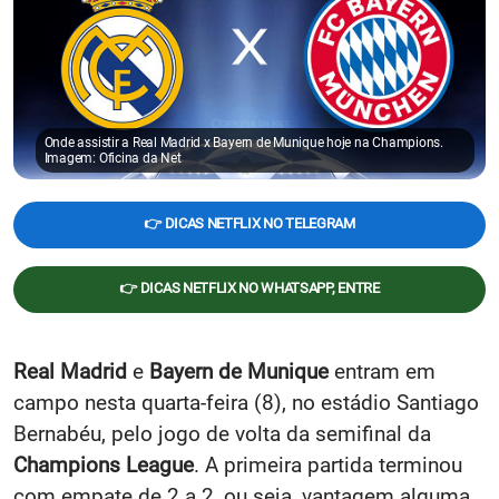
Onde assistir a Real Madrid x Bayern de Munique hoje na Champions.
Imagem: Oficina da Net
👉 DICAS NETFLIX NO TELEGRAM
👉 DICAS NETFLIX NO WHATSAPP, ENTRE
Real Madrid
e
Bayern de Munique
entram em
campo nesta quarta-feira (8), no estádio Santiago
Bernabéu, pelo jogo de volta da semifinal da
Champions League
. A primeira partida terminou
com empate de 2 a 2, ou seja, vantagem alguma