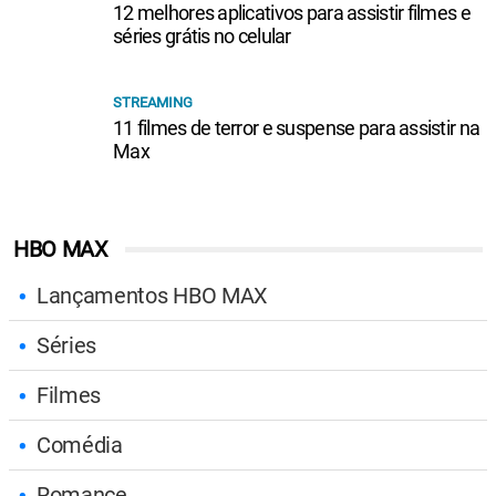
12 melhores aplicativos para assistir filmes e
séries grátis no celular
STREAMING
11 filmes de terror e suspense para assistir na
Max
HBO MAX
Lançamentos HBO MAX
Séries
Filmes
Comédia
Romance