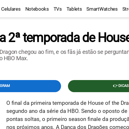
Celulares
Notebooks
TVs
Tablets
SmartWatches
St
 2ª temporada de House 
Dragon chegou ao fim, e os fãs já estão se pergunta
lo HBO Max.
EGRAM
👉 DICAS
O final da primeira temporada de House of the D
segundo ano da série da HBO. Sendo o oposto de 
pontas soltas, o primeiro season finale da produç
nos próximos anos. A Dança dos Dragões começou 