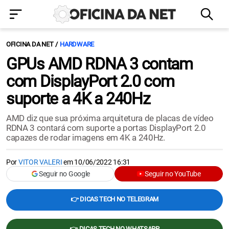
OFICINA DA NET
HARDWARE
GPUs AMD RDNA 3 contam
com DisplayPort 2.0 com
suporte a 4K a 240Hz
AMD diz que sua próxima arquitetura de placas de vídeo
RDNA 3 contará com suporte a portas DisplayPort 2.0
capazes de rodar imagens em 4K a 240Hz.
Por
VITOR VALERI
em
10/06/2022 16:31
Seguir no Google
Seguir no YouTube
👉 DICAS TECH NO TELEGRAM
👉 DICAS TECH NO WHATSAPP