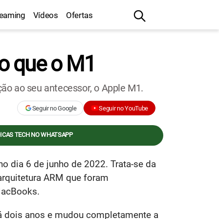
reaming
Vídeos
Ofertas
do que o M1
ão ao seu antecessor, o Apple M1.
Seguir no Google
Seguir no YouTube
DICAS TECH NO WHATSAPP
no dia 6 de junho de 2022. Trata-se da
rquitetura ARM que foram
MacBooks.
há dois anos e mudou completamente a