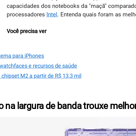
capacidades dos notebooks da "maçã" comparado 
processadores
Intel
. Entenda quais foram as melh
Você precisa ver
stema para iPhones
watchfaces e recursos de saúde
hipset M2 a partir de R$ 13,3 mil
o na largura de banda trouxe melho