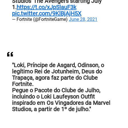
Studios' The Avengers starting July
1.
https://t.co/xJpSlauF3k
pic.twitter.com/9KlBjAjH5X
— Fortnite (@FortniteGame)
June 28, 2021
"Loki, Príncipe de Asgard, Odinson, o
legítimo Rei de Jotunheim, Deus do
Trapaça, agora faz parte do Clube
Fortnite.
Pegue o Pacote do Clube de Julho,
incluindo o Loki Laufeyson Outfit
inspirado em Os Vingadores da Marvel
Studios, a partir de 1º de julho."