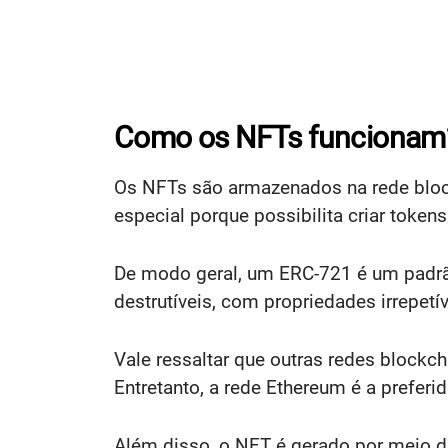
Como os NFTs funcionam
Os NFTs são armazenados na rede block
especial porque possibilita criar token
De modo geral, um ERC-721 é um padrão
destrutíveis, com propriedades irrepetív
Vale ressaltar que outras redes blockc
Entretanto, a rede Ethereum é a preferi
Além disso, o NFT é gerado por meio d