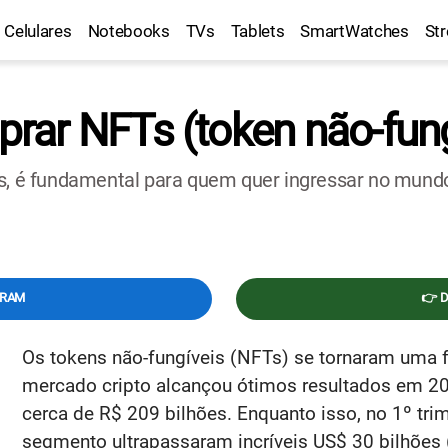
Celulares
Notebooks
TVs
Tablets
SmartWatches
St
ar NFTs (token não-fung
 é fundamental para quem quer ingressar no mundo
GRAM
👉 
Os tokens não-fungíveis (NFTs) se tornaram uma
mercado cripto alcançou ótimos resultados em 2
cerca de R$ 209 bilhões. Enquanto isso, no 1º tr
segmento ultrapassaram incríveis US$ 30 bilhões 