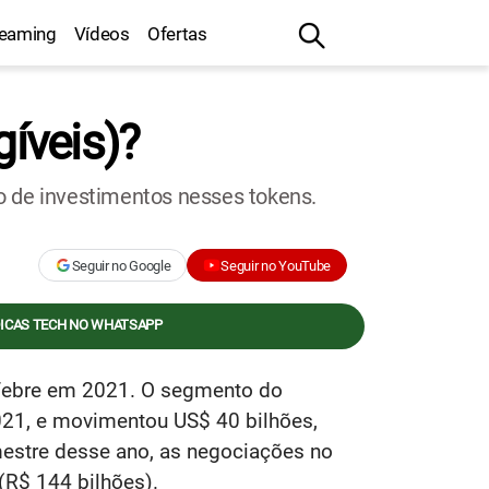
reaming
Vídeos
Ofertas
íveis)?
 de investimentos nesses tokens.
Seguir no Google
Seguir no YouTube
DICAS TECH NO WHATSAPP
 febre em 2021. O segmento do
021, e movimentou US$ 40 bilhões,
imestre desse ano, as negociações no
(R$ 144 bilhões).