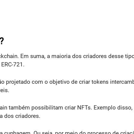
?
chain. Em suma, a maioria dos criadores desse tipo 
s ERC-721.
 projetado com o objetivo de criar tokens intercam
eis.
hain também possibilitam criar NFTs. Exemplo disso,
da dos criadores.
a cunhagem. Ou seja, por meio do processo de criaçã