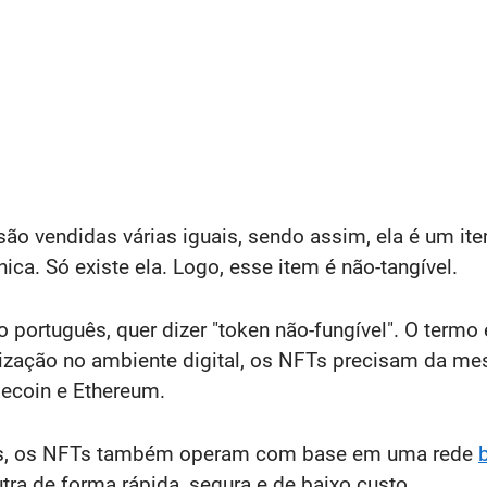
ão vendidas várias iguais, sendo assim, ela é um item
ica. Só existe ela. Logo, esse item é não-tangível.
o português, quer dizer "token não-fungível". O termo 
erização no ambiente digital, os NFTs precisam da m
gecoin e Ethereum.
ais, os NFTs também operam com base em uma rede
utra de forma rápida, segura e de baixo custo.