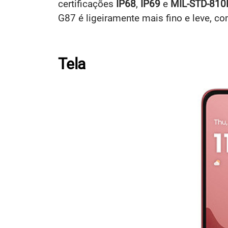
certificações
IP68
,
IP69
e
MIL-STD-810
G87 é ligeiramente mais fino e leve, c
Tela