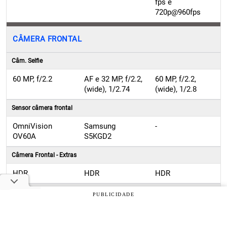
fps e
720p@960fps
CÂMERA FRONTAL
Câm. Selfie
60 MP, f/2.2
AF e 32 MP, f/2.2,
60 MP, f/2.2,
(wide), 1/2.74
(wide), 1/2.8
Sensor câmera frontal
OmniVision
Samsung
-
OV60A
S5KGD2
Câmera Frontal - Extras
HDR
HDR
HDR
Vídeo
PUBLICIDADE
4K - 30 FPS
-
Full HD - 120fps,
4K - 30 FPS e Full