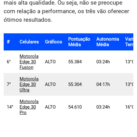
mais alta qualidade. Ou seja, não se preocupe
com relação a performance, os três vão oferecer
ótimos resultados.
Pontuação
Autonomia
Varia
#
Celulares
Gráficos
Média
Média
Temp
Motorola
6°
Edge 30
ALTO
55.384
03:24h
13°C
Fusion
Motorola
7°
Edge 30
ALTO
55.304
04:17h
13°C
Ultra
Motorola
14°
Edge 30
ALTO
54.610
03:24h
16°C
Pro