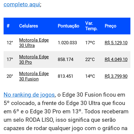
completo aqui
;
Var.
#
Celulares
Pontuação
Preço
Temp.
Motorola Edge
12°
1.020.033
17ºC
R$ 5.129,10
30 Ultra
Motorola Edge
17°
858.174
22°C
R$ 4.049,10
30 Pro
Motorola Edge
20°
813.451
14ºC
R$ 3.799,90
30 Fusion
No ranking de jogos
, o Edge 30 Fusion ficou em
5º colocado, a frente do Edge 30 Ultra que ficou
em 6º e o Edge 30 Pro em 13º. Todos receberam
um selo RODA LISO, isso significa que serão
capazes de rodar qualquer jogo com o gráfico na