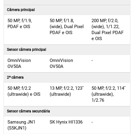
Câmera principal
50 MP, f/1.9,
50 MP, f/1.8,
200 MP, f/2.0,
PDAF e OIS
(wide), Dual Pixel
(wide), 1/1.22,
PDAF e OIS
Dual Pixel PDAF
e OIS
Sensor câmera principal
OmniVision
OmniVision
-
OV50A
OV50A
2ª câmera
50 MP, f/2.2
13 MP, f/2.2, 123˚
50 MP, f/2.2, 114˚
(ultrawide) e OIS
(ultrawide)
(ultrawide),
1/2.76
Sensor câmera secundária
Samsung JN1
SK Hynix HI1336
-
(S5KJN1)