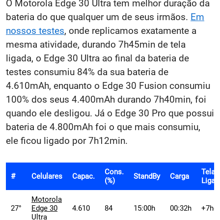
O Motorola Edge 30 Ultra tem melhor duração da
bateria do que qualquer um de seus irmãos.
Em
nossos testes
, onde replicamos exatamente a
mesma atividade, durando 7h45min de tela
ligada, o Edge 30 Ultra ao final da bateria de
testes consumiu 84% da sua bateria de
4.610mAh, enquanto o Edge 30 Fusion consumiu
100% dos seus 4.400mAh durando 7h40min, foi
quando ele desligou. Já o Edge 30 Pro que possui
bateria de 4.800mAh foi o que mais consumiu,
ele ficou ligado por 7h12min.
Cons.
Tela
#
Celulares
Capac.
StandBy
Carga
(%)
Ligad
Motorola
27°
Edge 30
4.610
84
15:00h
00:32h
+7h4
Ultra