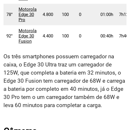
Motorola
78°
Edge 30
4.800
100
0
01:00h
7h12
Pro
Motorola
92°
Edge 30
4.400
100
0
00:40h
7h40
Fusion
Os três smartphones possuem carregador na
caixa, o Edge 30 Ultra traz um carregador de
125W, que completa a bateria em 32 minutos, o
Edge 30 Fusion tem carregador de 68W e carrega
a bateria por completo em 40 minutos, já o Edge
30 Pro tem o um carregador também de 68W e
leva 60 minutos para completar a carga.