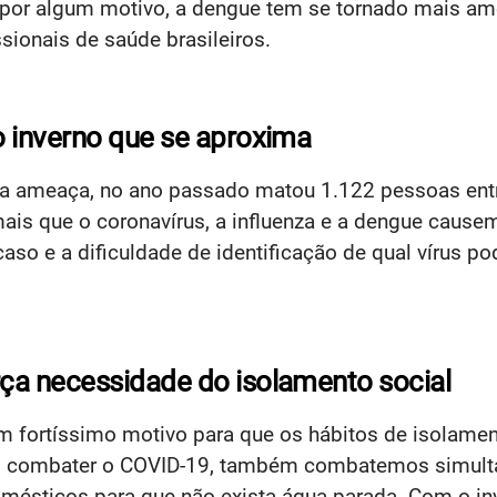
ue por algum motivo, a dengue tem se tornado mais 
ionais de saúde brasileiros.
o inverno que se aproxima
tra ameaça, no ano passado matou 1.122 pessoas ent
ais que o coronavírus, a influenza e a dengue cause
aso e a dificuldade de identificação de qual vírus p
ça necessidade do isolamento social
 fortíssimo motivo para que os hábitos de isolament
ao combater o COVID-19, também combatemos simulta
mésticos para que não exista água parada. Com o i