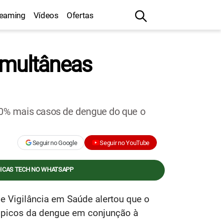
reaming
Vídeos
Ofertas
imultâneas
0% mais casos de dengue do que o
Seguir no Google
Seguir no YouTube
DICAS TECH NO WHATSAPP
de Vigilância em Saúde alertou que o
o picos da dengue em conjunção à