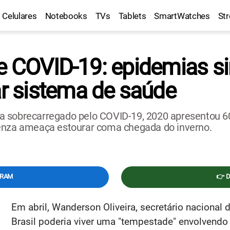
Celulares
Notebooks
TVs
Tablets
SmartWatches
St
 e COVID-19: epidemias s
 sistema de saúde
a sobrecarregado pelo COVID-19, 2020 apresentou 6
uenza ameaça estourar coma chegada do inverno.
GRAM
👉 
Em abril, Wanderson Oliveira, secretário nacional 
Brasil poderia viver uma "tempestade" envolvend