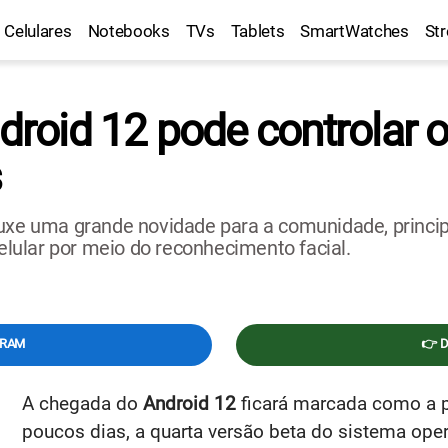
Celulares
Notebooks
TVs
Tablets
SmartWatches
St
ndroid 12 pode controlar 
s
rouxe uma grande novidade para a comunidade, princ
celular por meio do reconhecimento facial.
GRAM
👉 
A chegada do
Android 12
ficará marcada como a p
poucos dias, a quarta versão beta do sistema opera