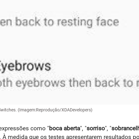
a Switches. (Imagem:Reprodução/XDADevelopers)
 expressões como "
boca aberta
", "
sorriso
", "
sobrancel
". À medida que os testes apresentarem resultados po