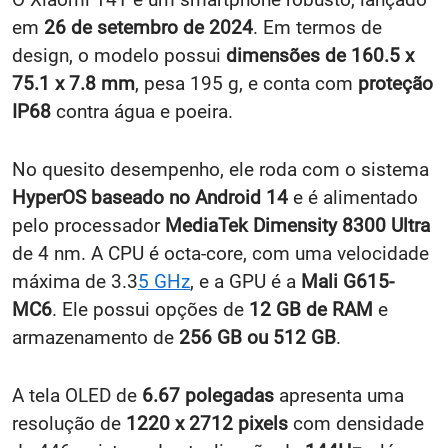
em
26 de setembro de 2024
. Em termos de
design, o modelo possui
dimensões de 160.5 x
75.1 x 7.8 mm
, pesa 195 g, e conta com
proteção
IP68
contra água e poeira.
No quesito desempenho, ele roda com o sistema
HyperOS baseado no Android 14
e é alimentado
pelo processador
MediaTek Dimensity 8300 Ultra
de 4 nm. A CPU é octa-core, com uma velocidade
máxima de 3.3
5 GHz
, e a GPU é a
Mali G615-
MC6
. Ele possui opções de
12 GB de RAM
e
armazenamento de
256 GB ou 512 GB
.
A tela OLED de
6.67 polegadas
apresenta uma
resolução de
1220 x 2712 pixels
com densidade