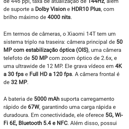
de 446 ppi, taxa de atualização de
144Hz
, além
de suporte a
Dolby Vision
e
HDR10 Plus
, com
brilho máximo de
4000 nits
.
Em termos de câmeras, o Xiaomi 14T tem um
sistema triplo na traseira: câmera principal de
50
MP com estabilização óptica (OIS)
, uma câmera
telefoto de
50 MP
com zoom óptico de 2.6x, e
uma ultrawide de 12 MP. Ele grava vídeos em
4K
a 30 fps
e
Full HD a 120 fps
. A câmera frontal é
de
32 MP
.
A bateria de
5000 mAh
suporta carregamento
rápido de
67W
, garantindo uma carga rápida e
duradoura. Em conectividade, ele oferece
5G, Wi-
Fi 6E, Bluetooth 5.4 e NFC
. Além disso, possui