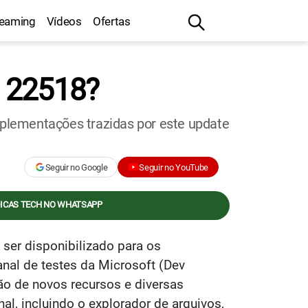
reaming
Vídeos
Ofertas
d 22518?
mplementações trazidas por este update
Seguir no Google
Seguir no YouTube
DICAS TECH NO WHATSAPP
er disponibilizado para os
nal de testes da Microsoft (Dev
ão de novos recursos e diversas
l, incluindo o explorador de arquivos,