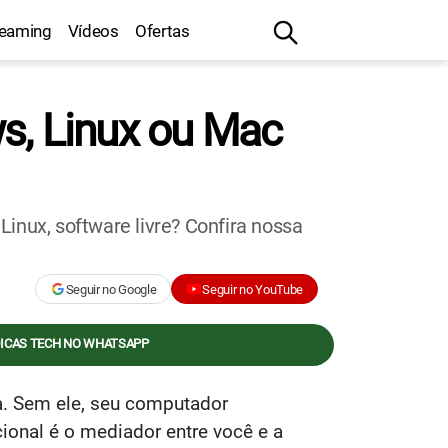
reaming
Vídeos
Ofertas
s, Linux ou Mac
inux, software livre? Confira nossa
Seguir no Google
Seguir no YouTube
DICAS TECH NO WHATSAPP
a. Sem ele, seu computador
cional é o mediador entre você e a