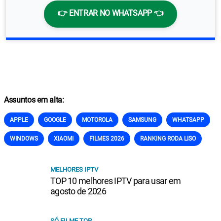
👉 ENTRAR NO WHATSAPP 👈
Assuntos em alta:
APPLE
GOOGLE
MOTOROLA
SAMSUNG
WHATSAPP
WINDOWS
XIAOMI
FILMES 2026
RANKING RODA LISO
MELHORES IPTV
TOP 10 melhores IPTV para usar em
agosto de 2026
SÓ FILME TOP