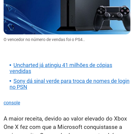
O vencedor no número de vendas foi o PS4..
Uncharted já atingiu 41 milhões de cópias
vendidas
Sony dá sinal verde para troca de nomes de login
no PSN
console
A maior receita, devido ao valor elevado do Xbox
One X fez com que a Microsoft conquistasse a