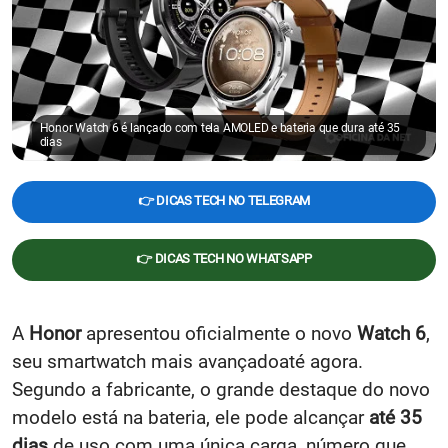
Honor Watch 6 é lançado com tela AMOLED e bateria que dura até 35
dias
👉 DICAS TECH NO TELEGRAM
👉 DICAS TECH NO WHATSAPP
A
Honor
apresentou oficialmente o novo
Watch 6
,
seu smartwatch mais avançadoaté agora.
Segundo a fabricante, o grande destaque do novo
modelo está na bateria, ele pode alcançar
até 35
dias
de uso com uma única carga, número que