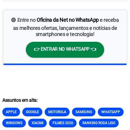
🟢 Entre no
Oficina da Net no WhatsApp
e receba
as melhores ofertas, lançamentos e notícias de
smartphones e tecnologia!
👉 ENTRAR NO WHATSAPP 👈
Assuntos em alta:
APPLE
GOOGLE
MOTOROLA
SAMSUNG
WHATSAPP
WINDOWS
XIAOMI
FILMES 2026
RANKING RODA LISO