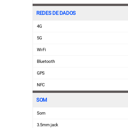
REDES DE DADOS
4G
5G
Wi-Fi
Bluetooth
GPS
NFC
SOM
Som
3.5mm jack