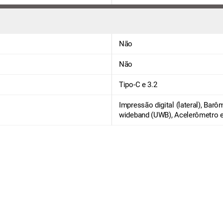
Não
Não
Tipo-C e 3.2
Impressão digital (lateral), Barô
wideband (UWB), Acelerômetro 