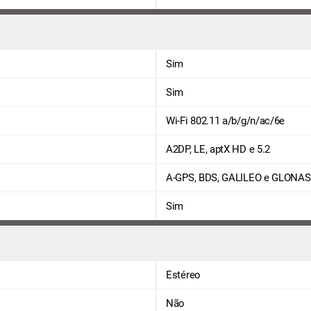
Sim
Sim
Wi-Fi 802.11 a/b/g/n/ac/6e
A2DP, LE, aptX HD e 5.2
A-GPS, BDS, GALILEO e GLONA
Sim
Estéreo
Não