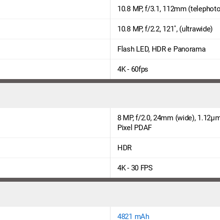
10.8 MP, f/3.1, 112mm (telephoto
10.8 MP, f/2.2, 121˚, (ultrawide)
Flash LED, HDR e Panorama
4K - 60fps
8 MP, f/2.0, 24mm (wide), 1.12µm
Pixel PDAF
HDR
4K - 30 FPS
4821 mAh