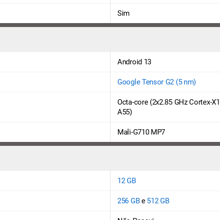
Sim
Android 13
Google Tensor G2 (5 nm)
Octa-core (2x2.85 GHz Cortex-X1
A55)
Mali-G710 MP7
12 GB
256 GB
e
512 GB