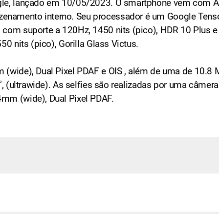
ogle, lançado em 10/05/2023. O smartphone vem com A
enamento interno. Seu processador é um Google Tenso
 com suporte a 120Hz, 1450 nits (pico), HDR 10 Plus e T
50 nits (pico), Gorilla Glass Victus.
m (wide), Dual Pixel PDAF e OIS , além de uma de 10.8 
1˚, (ultrawide). As selfies são realizadas por uma câmer
4mm (wide), Dual Pixel PDAF.