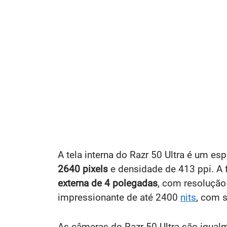
A tela interna do Razr 50 Ultra é um es
2640 pixels
e densidade de 413 ppi. A 
externa de 4 polegadas
, com resoluçã
impressionante de até 2400
nits
, com 
As câmeras do Razr 50 Ultra são igua