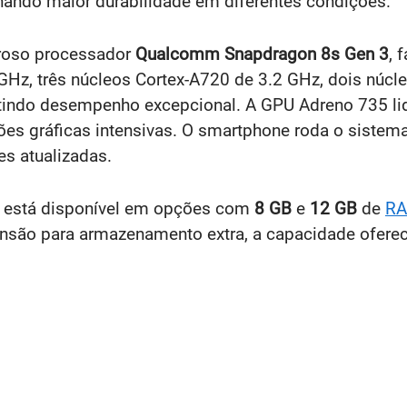
nando maior durabilidade em diferentes condições.
eroso processador
Qualcomm Snapdragon 8s Gen 3
, 
 GHz, três núcleos Cortex-A720 de 3.2 GHz, dois núcl
tindo desempenho excepcional. A GPU Adreno 735 li
ações gráficas intensivas. O smartphone roda o siste
s atualizadas.
a está disponível em opções com
8 GB
e
12 GB
de
R
nsão para armazenamento extra, a capacidade ofereci