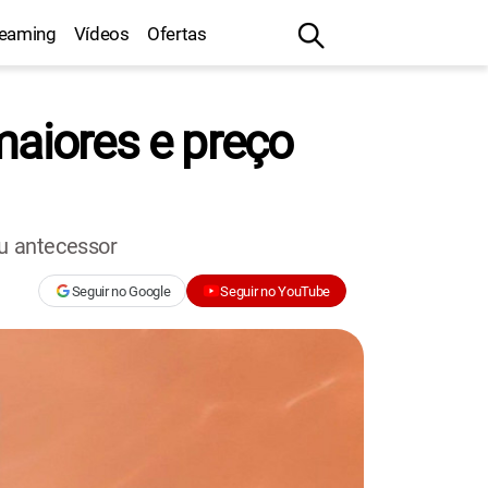
reaming
Vídeos
Ofertas
maiores e preço
eu antecessor
Seguir no Google
Seguir no YouTube