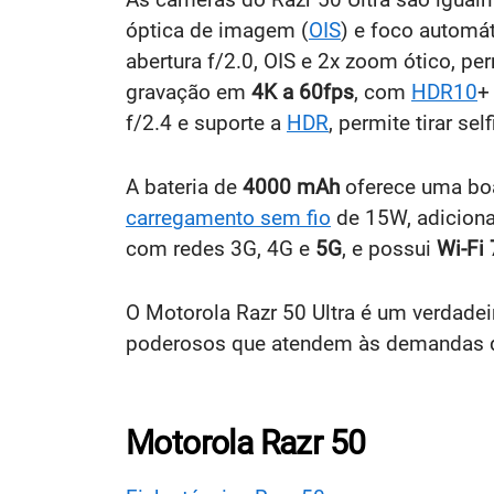
óptica de imagem (
OIS
) e foco automá
abertura f/2.0, OIS e 2x zoom ótico, pe
gravação em
4K a 60fps
, com
HDR10
+
f/2.4 e suporte a
HDR
, permite tirar se
A bateria de
4000 mAh
oferece uma bo
carregamento sem fio
de 15W, adiciona
com redes 3G, 4G e
5G
, e possui
Wi-Fi 
O Motorola Razr 50 Ultra é um verdade
poderosos que atendem às demandas d
Motorola Razr 50