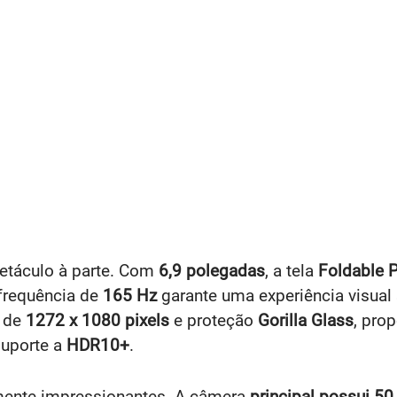
petáculo à parte. Com
6,9 polegadas
, a tela
Foldable 
frequência de
165 Hz
garante uma experiência visual 
o de
1272 x 1080 pixels
e proteção
Gorilla Glass
, pro
suporte a
HDR10+
.
lmente impressionantes. A câmera
principal possui 5