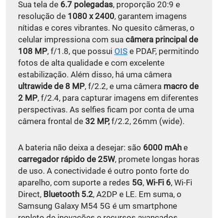
Sua tela de
6.7 polegadas
, proporção 20:9 e
resolução de
1080 x 2400
, garantem imagens
nítidas e cores vibrantes. No quesito câmeras, o
celular impressiona com sua
câmera principal de
108 MP
, f/1.8, que possui
OIS
e PDAF, permitindo
fotos de alta qualidade e com excelente
estabilização. Além disso, há uma câmera
ultrawide de 8 MP
, f/2.2, e uma câmera
macro de
2 MP
, f/2.4, para capturar imagens em diferentes
perspectivas. As selfies ficam por conta de uma
câmera frontal de
32 MP,
f/2.2, 26mm (wide).
A bateria não deixa a desejar: são
6000 mAh
e
carregador rápido de 25W
, promete longas horas
de uso. A conectividade é outro ponto forte do
aparelho, com suporte a redes
5G
,
Wi-Fi 6
, Wi-Fi
Direct,
Bluetooth 5.2
, A2DP e LE. Em suma, o
Samsung Galaxy M54 5G é um smartphone
repleto de inovações e recursos avançados,