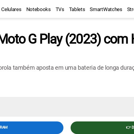
Celulares
Notebooks
TVs
Tablets
SmartWatches
St
Moto G Play (2023) com H
rola também aposta em uma bateria de longa duração
GRAM
👉 