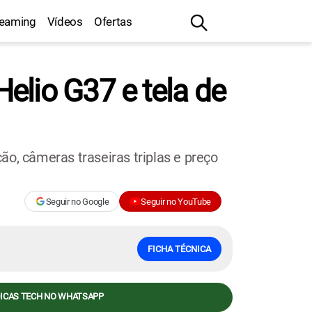
reaming
Vídeos
Ofertas
elio G37 e tela de
, câmeras traseiras triplas e preço
Seguir no Google
Seguir no YouTube
FICHA TÉCNICA
DICAS TECH NO WHATSAPP