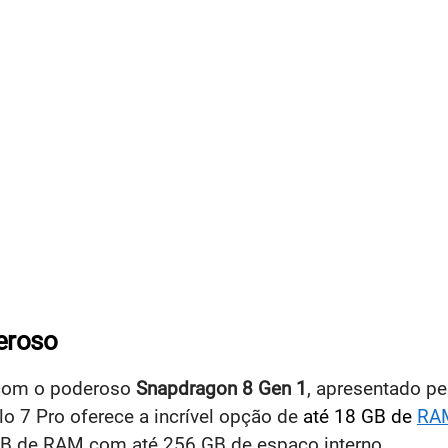
eroso
 com o poderoso
Snapdragon 8 Gen 1
, apresentado p
o 7 Pro oferece a incrível opção de
até 18 GB de
RA
B de RAM com até 256 GB de espaço interno.