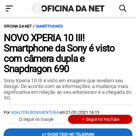
OFICINA DA NET
SMARTPHONES
NOVO XPERIA 10 III!
Smartphone da Sony é visto
com câmera dupla e
Snapdragon 690
Sony Xperia 10 III é visto em imagens que revelam seu
design. De acordo com as informações, a mudança mais
significativa em relação ao seu antecessor é a chegada do
5G.
Por
ADALTON BONAVENTURA
em
21/01/2021 16:15
Seguir no Google
Seguir no YouTube
👉 DICAS TECH NO TELEGRAM