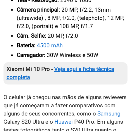
Tela - Resolução:
2340 x 1080
Câmera principal:
20 MP, f/2.2, 13mm
(ultrawide) , 8 MP, f/2.0, (telephoto), 12 MP,
f/2.0, (portrait) e 108 MP, f/1.7
Câm. Selfie:
20 MP, f/2.0
Bateria:
4500 mAh
Carregador:
30W Wireless e 50W
Xiaomi Mi 10 Pro -
Veja aqui a ficha técnica
completa
O celular já chegou nas mãos de alguns reviewers
que já começaram a fazer comparativos com
alguns de seus concorrentes, como o
Samsung
Galaxy S20 Ultra e o
Huawei
P40 Pro. Em alguns
testes fotográficos tanto o S20 Ultra quanto o