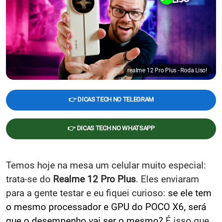
realme 12 Pro Plus - Roda Liso!
👉 DICAS TECH NO TELEGRAM
👉 DICAS TECH NO WHATSAPP
Temos hoje na mesa um celular muito especial:
trata-se do
Realme 12 Pro Plus
. Eles enviaram
para a gente testar e eu fiquei curioso:
se ele tem
o mesmo processador e GPU do POCO X6, será
que o desempenho vai ser o mesmo?
É isso que