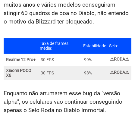
muitos anos e vários modelos conseguiram
atingir 60 quadros de boa no Diablo, não entendo
o motivo da Blizzard ter bloqueado.
Taxa de frames
Estabilidade
Selo:
média:
⚠️
RODA⚠️
Realme 12 Pro+
30 FPS
99%
Xiaomi POCO
⚠️
RODA⚠️
30 FPS
98%
X6
Enquanto não arrumarem esse bug da "versão
alpha", os celulares vão continuar conseguindo
apenas o Selo Roda no Diablo Immortal.