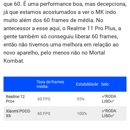
que 60. É uma performance boa, mas decepciona,
já que estamos acostumados a ver o MK indo
muito além dos 60 frames de média. No
antecessor a esse aqui, o Realme 11 Pro Plus, a
gente também só conseguiu liberar 60 frames,
então não tivemos uma melhora em relação ao
novo aparelho, pelo menos não no Mortal
Kombat.
Taxa de frames
Estabilidade
Selo:
média:
✅
RODA
Realme 12
60 FPS
95%
Pro+
LISO✅
✅
RODA
Xiaomi POCO
60 FPS
100%
X6
LISO✅