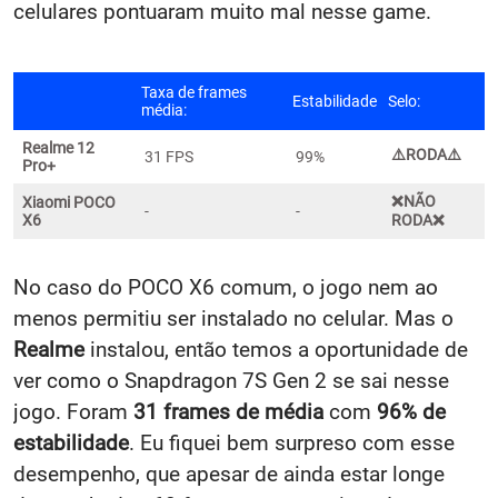
celulares pontuaram muito mal nesse game.
Taxa de frames
Estabilidade
Selo:
média:
Realme 12
⚠️
RODA⚠️
31 FPS
99%
Pro+
❌NÃO
Xiaomi POCO
-
-
X6
RODA❌
No caso do POCO X6 comum, o jogo nem ao
menos permitiu ser instalado no celular. Mas o
Realme
instalou, então temos a oportunidade de
ver como o Snapdragon 7S Gen 2 se sai nesse
jogo. Foram
31 frames de média
com
96% de
estabilidade
. Eu fiquei bem surpreso com esse
desempenho, que apesar de ainda estar longe