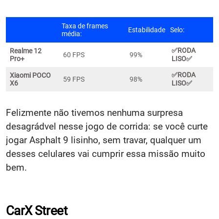
Taxa de frames
Estabilidade
Selo:
média:
✅
RODA
Realme 12
60 FPS
99%
Pro+
LISO✅
✅
RODA
Xiaomi POCO
59 FPS
98%
X6
LISO✅
Felizmente não tivemos nenhuma surpresa
desagrádvel nesse jogo de corrida: se você curte
jogar Asphalt 9 lisinho, sem travar, qualquer um
desses celulares vai cumprir essa missão muito
bem.
CarX Street