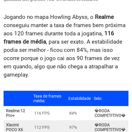
Jogando no mapa Howling Abyss, o
Realme
conseguiu manter a taxa de frames bem próxima
aos 120 frames durante toda a jogatina,
116
frames de média
, para ser exato. A estabilidade
podia ser melhor - ficou com 84%, mas isso
ocorre porque o jogo cai aos 90 frames de vez
em quando, algo que não chega a atrapalhar a
gameplay.
Taxa de frames
Estabilidade
Selo:
média:
Realme 12
💎RODA
116 FPS
84%
Pro+
COMPETITIVO💎
Xiaomi
💎RODA
112 FPS
97%
POCO X6
COMPETITIVO💎