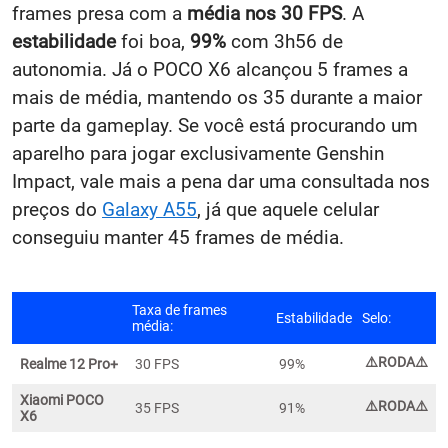
frames presa com a
média nos 30 FPS
. A
estabilidade
foi boa,
99%
com 3h56 de
autonomia. Já o POCO X6 alcançou 5 frames a
mais de média, mantendo os 35 durante a maior
parte da gameplay. Se você está procurando um
aparelho para jogar exclusivamente Genshin
Impact, vale mais a pena dar uma consultada nos
preços do
Galaxy A55
, já que aquele celular
conseguiu manter 45 frames de média.
Taxa de frames
Estabilidade
Selo:
média:
⚠️
RODA⚠️
Realme 12 Pro+
30 FPS
99%
Xiaomi POCO
⚠️
RODA⚠️
35 FPS
91%
X6