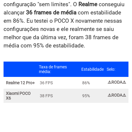
configuração "sem limites". O
Realme
conseguiu
alcançar
36 frames de média
com estabilidade
em 86%. Eu testei o POCO X novamente nessas
configurações novas e ele realmente se saiu
melhor que da última vez, foram 38 frames de
média com 95% de estabilidade.
Taxa de frames
Estabilidade
Selo:
média:
⚠️
RODA⚠️
Realme 12 Pro+
36 FPS
86%
Xiaomi POCO
⚠️
RODA⚠️
38 FPS
95%
X6