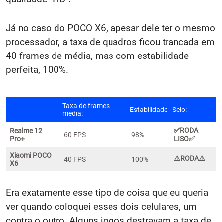
Já no caso do POCO X6, apesar dele ter o mesmo
processador, a taxa de quadros ficou trancada em
40 frames de média, mas com estabilidade
perfeita, 100%.
Taxa de frames
Estabilidade
Selo:
média:
✅RODA
Realme 12
60 FPS
98%
Pro+
LISO✅
Xiaomi POCO
⚠️
RODA⚠️
40 FPS
100%
X6
Era exatamente esse tipo de coisa que eu queria
ver quando coloquei esses dois celulares, um
contra o outro. Alguns jogos destravam a taxa de