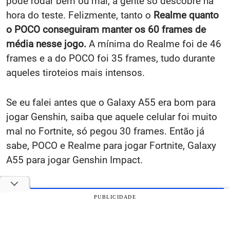
pode rodar bem ou mal, a gente só descobre na
hora do teste. Felizmente, tanto o
Realme quanto
o POCO conseguiram manter os 60 frames de
média nesse jogo.
A mínima do Realme foi de 46
frames e a do POCO foi 35 frames, tudo durante
aqueles tiroteios mais intensos.
Se eu falei antes que o Galaxy A55 era bom para
jogar Genshin, saiba que aquele celular foi muito
mal no Fortnite, só pegou 30 frames. Então já
sabe, POCO e Realme para jogar Fortnite, Galaxy
A55 para jogar Genshin Impact.
Taxa de frames
Taxa de frames
PUBLICIDADE
Selo:
média:
mínima:
✅RODA
Realme 12
60 FPS
46 FPS