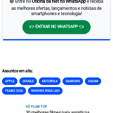
🟢 Entre no
Oficina da Net no WhatsApp
e receba
as melhores ofertas, lançamentos e notícias de
smartphones e tecnologia!
👉 ENTRAR NO WHATSAPP 👈
Assuntos em alta:
APPLE
GOOGLE
MOTOROLA
SAMSUNG
XIAOMI
FILMES 2026
RANKING RODA LISO
SÓ FILME TOP
30 melhores filmes para assistir na